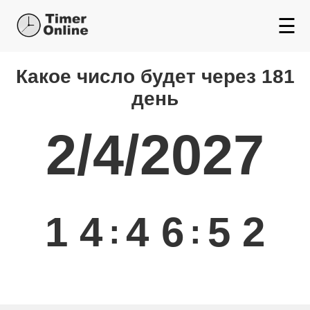
☰
Какой день будет через
Какое число будет через 181
день
2/4/2027
1
4
4
6
5
3
:
: