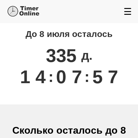
☰
До 8 июля осталось
Сколько осталось до
Июля
335
д.
1
4
0
7
5
7
:
:
Сколько осталось до 8