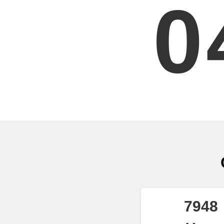
0
7948