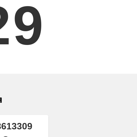
2
9
я
8613309