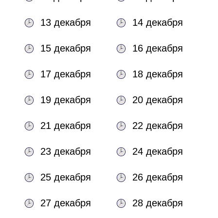
13 декабря
14 декабря
15 декабря
16 декабря
17 декабря
18 декабря
19 декабря
20 декабря
21 декабря
22 декабря
23 декабря
24 декабря
25 декабря
26 декабря
27 декабря
28 декабря