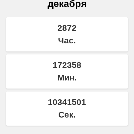
декабря
2872
Час.
172358
Мин.
10341501
Сек.