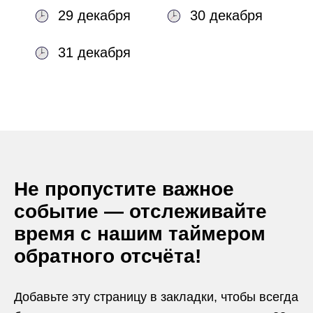
29 декабря
30 декабря
31 декабря
Не пропустите важное
событие — отслеживайте
время с нашим таймером
обратного отсчёта!
Добавьте эту страницу в закладки, чтобы всегда