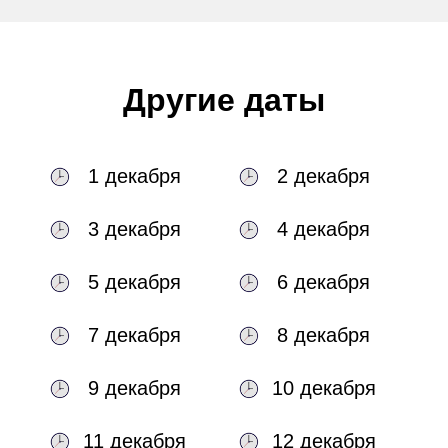
Другие даты
1 декабря
2 декабря
3 декабря
4 декабря
5 декабря
6 декабря
7 декабря
8 декабря
9 декабря
10 декабря
11 декабря
12 декабря