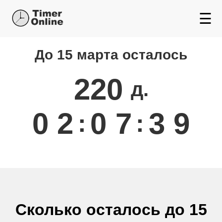
☰
До 15 марта осталось
Сколько осталось до
Марта
220
д.
0
2
0
7
3
8
:
:
Сколько осталось до 15