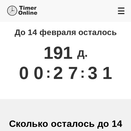
☰
До 14 февраля осталось
Сколько осталось до
Февраля
191
д.
0
0
2
7
3
0
:
:
Сколько осталось до 14