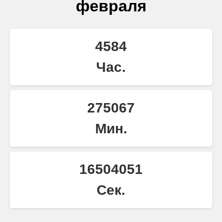
февраля
4584
Час.
275067
Мин.
16504050
Сек.