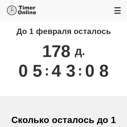
☰
До 1 февраля осталось
Сколько осталось до
Февраля
178
д.
0
5
4
3
0
8
:
:
Сколько осталось до 1