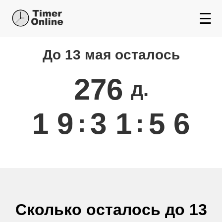
☰
До 13 мая осталось
Сколько осталось до
Мая
276
д.
1
9
3
1
5
6
:
:
Сколько осталось до 13