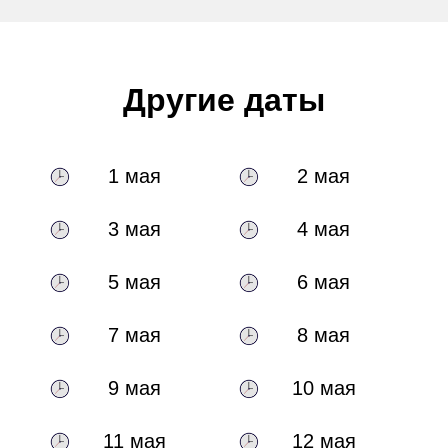
Другие даты
1 мая
2 мая
3 мая
4 мая
5 мая
6 мая
7 мая
8 мая
9 мая
10 мая
11 мая
12 мая