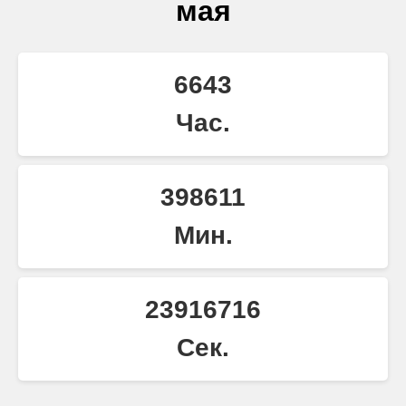
мая
6643
Час.
398611
Мин.
23916716
Сек.