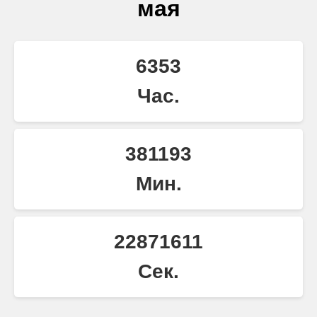
мая
6353
Час.
381193
Мин.
22871611
Сек.