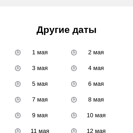
Другие даты
1 мая
2 мая
3 мая
4 мая
5 мая
6 мая
7 мая
8 мая
9 мая
10 мая
11 мая
12 мая