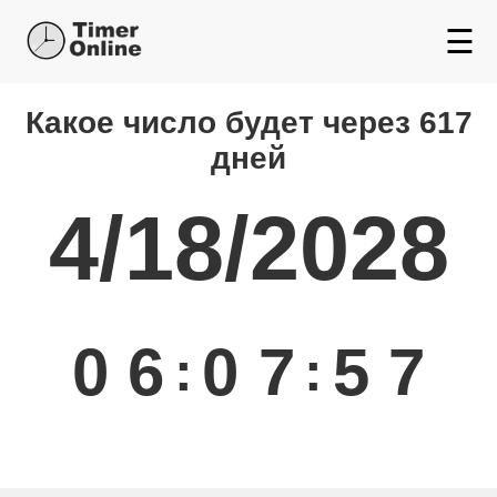
☰
Какой день будет через
Какое число будет через 617
дней
4/18/2028
0
6
0
7
5
7
:
: