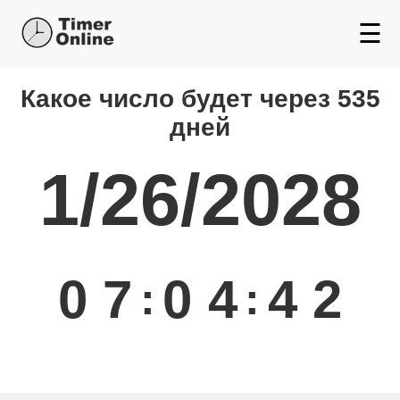
☰
Какой день будет через
Какое число будет через 535
дней
1/26/2028
0
7
0
4
4
2
:
: