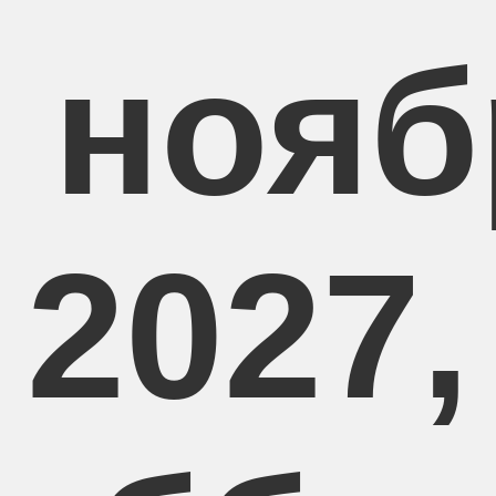
3 нояб
2027,