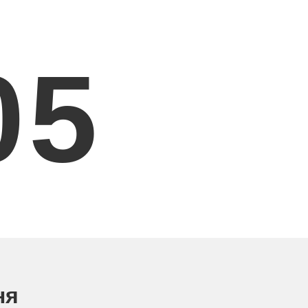
0
6
ня