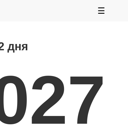
☰
2 дня
2027