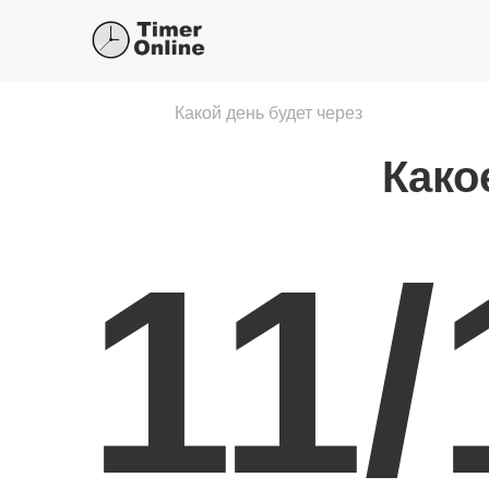
Какой день будет через
Како
11/