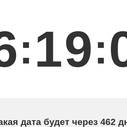
6
1
9
:
:
акая дата будет через 462 д