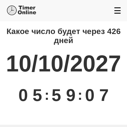
☰
Какой день будет через
Какое число будет через 426
дней
10/10/2027
0
5
5
9
0
7
:
: