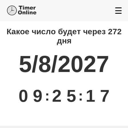
☰
Какой день будет через
Какое число будет через 272
дня
5/8/2027
0
9
2
5
1
7
:
: