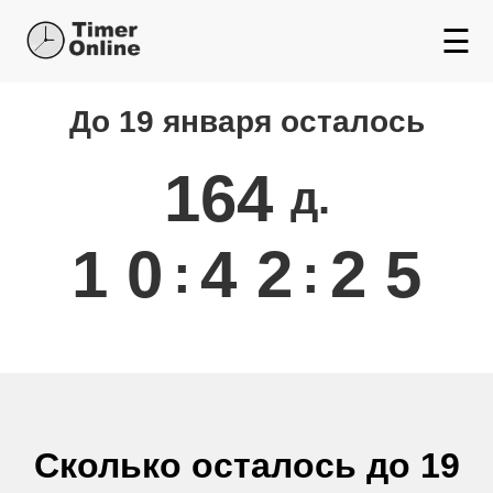
☰
До 19 января осталось
Сколько осталось до
Января
164
д.
1
0
4
2
2
5
:
:
Сколько осталось до 19