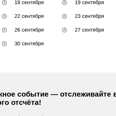
18 сентября
19 сентября
22 сентября
23 сентября
26 сентября
27 сентября
30 сентября
жное событие — отслеживайте 
го отсчёта!