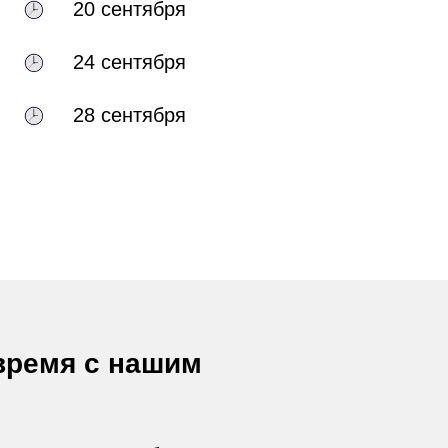
20 сентября
24 сентября
28 сентября
время с нашим