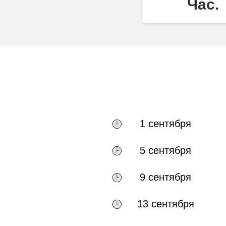
Час.
1 сентября
5 сентября
9 сентября
13 сентября