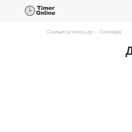
Сколько осталось до
Сентября
Д