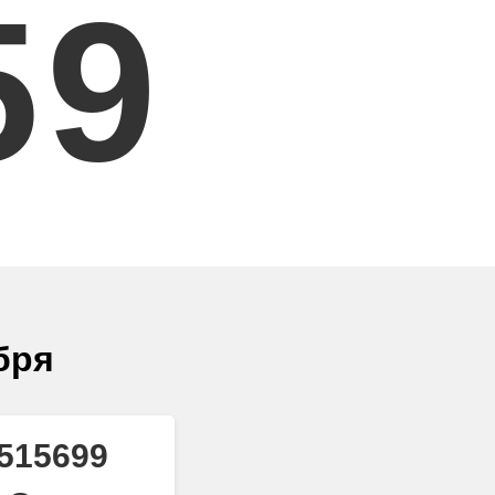
5
9
бря
515699