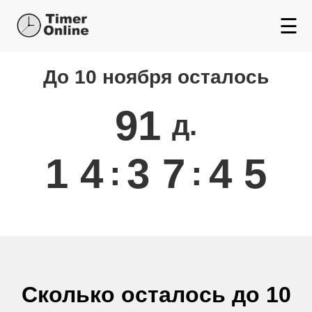
☰
До 10 ноября осталось
Сколько осталось до
Ноября
91
д.
1
4
3
7
4
5
:
:
Сколько осталось до 10